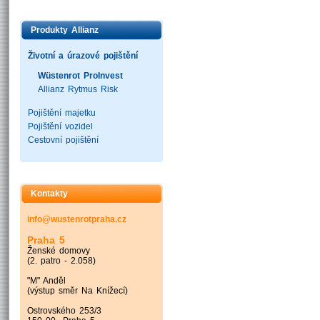
Produkty Allianz
Životní a úrazové pojištění
Wüstenrot ProInvest
Allianz Rytmus Risk
Pojištění majetku
Pojištění vozidel
Cestovní pojištění
Kontakty
info@wustenrotpraha.cz
Praha 5
Ženské domovy
(2. patro - 2.058)
"M" Anděl
(výstup směr Na Knížecí)
Ostrovského 253/3