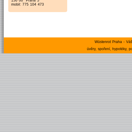
150 00 Praha 5
mobil: 775 104 473
Wüstenrot Praha - Váš
úvěry, spoření, hypotéky, poj