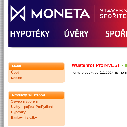
Wüstenrot ProINVEST
- i
Menu
Úvod
Tento produkt od 1.1.2014 již nen
Kontakt
Produkty Wüstenrot
Stavební spoření
Úvěry - půjčka ProBydlení
Hypotéky
Bankovní služby